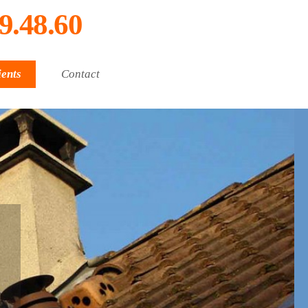
9.48.60
ients
Contact