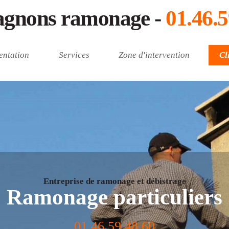
gnons ramonage -
01.46.5
entation
Services
Zone d'intervention
Cl
Entreprise de ramonage et débistrage
Ramonage particuliers
01.46.59.48.60