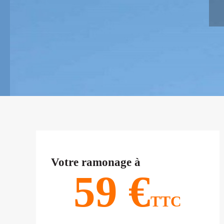
Votre ramonage à
59 €
TTC